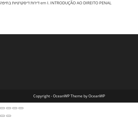
‏דירות דיסקרטיות בחיפה
em
I. INTRODUÇÃO AO DIREITO PENAL
Copyright - OceanWP Theme by OceanWP