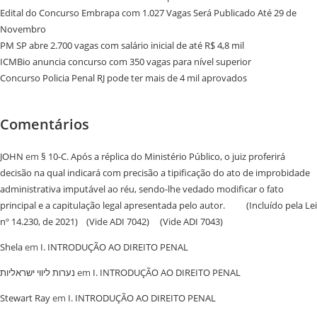
Edital do Concurso Embrapa com 1.027 Vagas Será Publicado Até 29 de
Novembro
PM SP abre 2.700 vagas com salário inicial de até R$ 4,8 mil
ICMBio anuncia concurso com 350 vagas para nível superior
Concurso Policia Penal RJ pode ter mais de 4 mil aprovados
Comentários
JOHN
em
§ 10-C. Após a réplica do Ministério Público, o juiz proferirá
decisão na qual indicará com precisão a tipificação do ato de improbidade
administrativa imputável ao réu, sendo-lhe vedado modificar o fato
principal e a capitulação legal apresentada pelo autor. (Incluído pela Lei
nº 14.230, de 2021) (Vide ADI 7042) (Vide ADI 7043)
Shela
em
I. INTRODUÇÃO AO DIREITO PENAL
נערות ליווי ישראליות
em
I. INTRODUÇÃO AO DIREITO PENAL
Stewart Ray
em
I. INTRODUÇÃO AO DIREITO PENAL