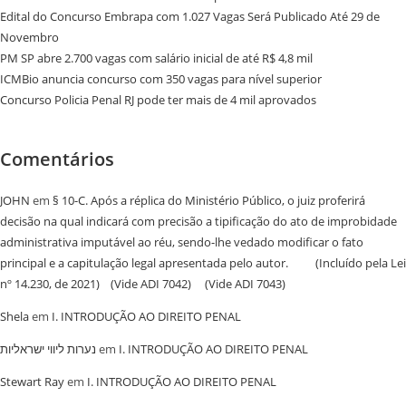
Edital do Concurso Embrapa com 1.027 Vagas Será Publicado Até 29 de
Novembro
PM SP abre 2.700 vagas com salário inicial de até R$ 4,8 mil
ICMBio anuncia concurso com 350 vagas para nível superior
Concurso Policia Penal RJ pode ter mais de 4 mil aprovados
Comentários
JOHN
em
§ 10-C. Após a réplica do Ministério Público, o juiz proferirá
decisão na qual indicará com precisão a tipificação do ato de improbidade
administrativa imputável ao réu, sendo-lhe vedado modificar o fato
principal e a capitulação legal apresentada pelo autor. (Incluído pela Lei
nº 14.230, de 2021) (Vide ADI 7042) (Vide ADI 7043)
Shela
em
I. INTRODUÇÃO AO DIREITO PENAL
נערות ליווי ישראליות
em
I. INTRODUÇÃO AO DIREITO PENAL
Stewart Ray
em
I. INTRODUÇÃO AO DIREITO PENAL