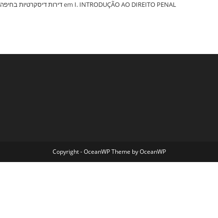
‏דירות דיסקרטיות בחיפה
em
I. INTRODUÇÃO AO DIREITO PENAL
Copyright - OceanWP Theme by OceanWP