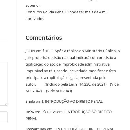
superior
Concurso Policia Penal RJ pode ter mais de 4 mil
aprovados
Comentários
JOHN
em
§ 10-C. Após a réplica do Ministério Público, o
juiz proferirá decisão na qual indicará com precisão a
tipificação do ato de improbidade administrativa
imputável ao réu, sendo-lhe vedado modificar o fato
principal e a capitulação legal apresentada pelo
autor. (Incluído pela Lei nº 14.230, de 2021) (Vide
ADI 7042) (Vide ADI 7043)
Shela
em
I. INTRODUÇÃO AO DIREITO PENAL
נערות ליווי ישראליות
em
I. INTRODUÇÃO AO DIREITO
PENAL
Stewart Ray
em
I. INTRODUÇÃO AO DIREITO PENAL