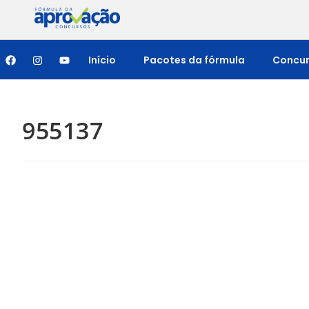
Início
Pacotes da fórmula
Concu
955137